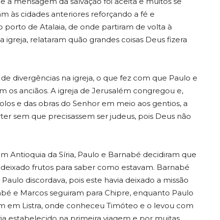
 a mensagem da salvação foi aceita e muitos se
 às cidades anteriores reforçando a fé e
 porto de Atalaia, de onde partiram de volta à
 igreja, relataram quão grandes coisas Deus fizera
 de divergências na igreja, o que fez com que Paulo e
m os anciãos. A igreja de Jerusalém congregou e,
olos e das obras do Senhor em meio aos gentios, a
ter sem que precisassem ser judeus, pois Deus não
 Antioquia da Síria, Paulo e Barnabé decidiram que
m deixado frutos para saber como estavam. Barnabé
 Paulo discordava, pois este havia deixado a missão
abé e Marcos seguiram para Chipre, enquanto Paulo
agem em Listra, onde conheceu Timóteo e o levou com
via estabelecido na primeira viagem e por muitas