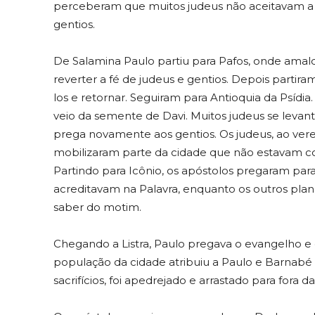
perceberam que muitos judeus não aceitavam a ve
gentios.
De Salamina Paulo partiu para Pafos, onde ama
reverter a fé de judeus e gentios. Depois partir
los e retornar. Seguiram para Antioquia da Psídi
veio da semente de Davi. Muitos judeus se levan
prega novamente aos gentios. Os judeus, ao ver
mobilizaram parte da cidade que não estavam c
Partindo para Icônio, os apóstolos pregaram para 
acreditavam na Palavra, enquanto os outros pla
saber do motim.
Chegando a Listra, Paulo pregava o evangelho e 
população da cidade atribuiu a Paulo e Barnabé 
sacrifícios, foi apedrejado e arrastado para fora d