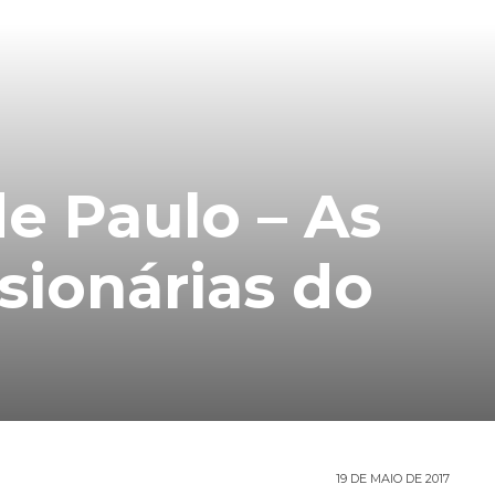
e Paulo – As
sionárias do
19 DE MAIO DE 2017