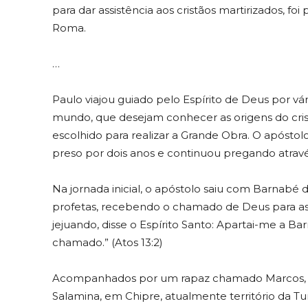
para dar assistência aos cristãos martirizados, foi
Roma.
…
Paulo viajou guiado pelo Espírito de Deus por vá
mundo, que desejam conhecer as origens do cris
escolhido para realizar a Grande Obra. O apóstolo
preso por dois anos e continuou pregando através
Na jornada inicial, o apóstolo saiu com Barnabé 
profetas, recebendo o chamado de Deus para as Vi
jejuando, disse o Espírito Santo: Apartai-me a B
chamado.” (Atos 13:2)
Acompanhados por um rapaz chamado Marcos, a
Salamina, em Chipre, atualmente território da Tu