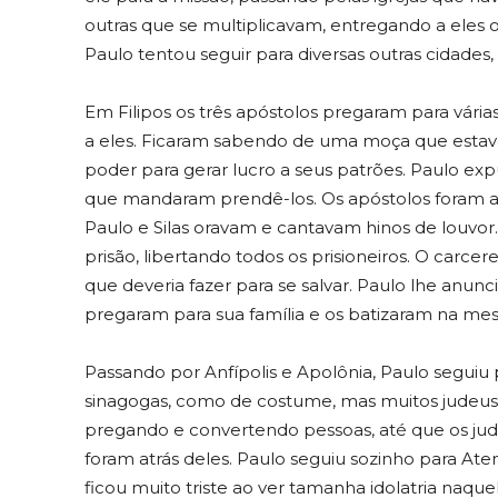
outras que se multiplicavam, entregando a eles 
Paulo tentou seguir para diversas outras cidades,
Em Filipos os três apóstolos pregaram para vári
a eles. Ficaram sabendo de uma moça que estava
poder para gerar lucro a seus patrões. Paulo expu
que mandaram prendê-los. Os apóstolos foram aço
Paulo e Silas oravam e cantavam hinos de louvor
prisão, libertando todos os prisioneiros. O carc
que deveria fazer para se salvar. Paulo lhe anunc
pregaram para sua família e os batizaram na me
Passando por Anfípolis e Apolônia, Paulo seguiu 
sinagogas, como de costume, mas muitos judeus 
pregando e convertendo pessoas, até que os jude
foram atrás deles. Paulo seguiu sozinho para At
ficou muito triste ao ver tamanha idolatria naque