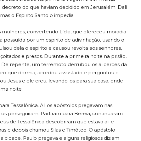
o decreto do que haviam decidido em Jerusalém. Dali
 mas o Espirito Santo o impedia.
as mulheres, convertendo Lídia, que ofereceu moradia
 possuída por um espirito de adivinhação, usando o
lsou dela o espirito e causou revolta aos senhores,
itados e presos. Durante a primeira noite na prisão,
. De repente, um terremoto derrubou os alicerces da
ereiro que dormia, acordou assustado e perguntou o
iou Jesus e ele creu, levando-os para sua casa, onde
sma noite.
para Tessalônica. Ali os apóstolos pregavam nas
os perseguiram. Partiram para Bereia, continuaram
us de Tessalônica descobriram que estava ali e
enas e depois chamou Silas e Timóteo. O apóstolo
la cidade. Paulo pregava e alguns religiosos diziam