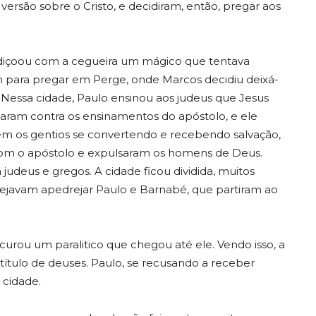
rsão sobre o Cristo, e decidiram, então, pregar aos
ldiçoou com a cegueira um mágico que tentava
am para pregar em Perge, onde Marcos decidiu deixá-
a. Nessa cidade, Paulo ensinou aos judeus que Jesus
taram contra os ensinamentos do apóstolo, e ele
em os gentios se convertendo e recebendo salvação,
om o apóstolo e expulsaram os homens de Deus.
judeus e gregos. A cidade ficou dividida, muitos
nejavam apedrejar Paulo e Barnabé, que partiram ao
curou um paralitico que chegou até ele. Vendo isso, a
título de deuses. Paulo, se recusando a receber
a cidade.