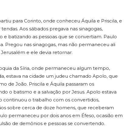
tiu para Corinto, onde conheceu Áquila e Priscila, e
r tendas. Aos sábados pregava nas sinagogas,
e batizando as pessoas que se convertiam. Paulo
cila. Pregou nas sinagogas, mas não permaneceu ali
Jerusalém e ele devia retornar.
ioquia da Síria, onde permaneceu algum tempo,
da, estava na cidade um judeu chamado Apolo, que
o de João. Priscila e Áquila passaram os
do o batismo e a salvação por Jesus. Apolo estava
o continuou o trabalho com os convertidos,
ãos sobre cerca de doze homens, que receberam
 Paulo permaneceu por dois anos em Éfeso, ocasião em
ulsão de demônios e pessoas se convertendo.