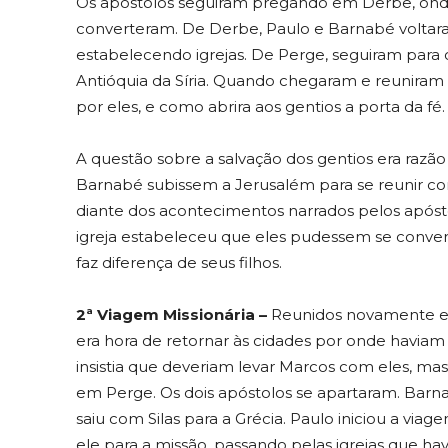
Os apóstolos seguiram pregando em Derbe, onde
converteram. De Derbe, Paulo e Barnabé voltaram
estabelecendo igrejas. De Perge, seguiram para o
Antióquia da Síria. Quando chegaram e reuniram a
por eles, e como abrira aos gentios a porta da fé.
A questão sobre a salvação dos gentios era razão
Barnabé subissem a Jerusalém para se reunir co
diante dos acontecimentos narrados pelos apóst
igreja estabeleceu que eles pudessem se conver
faz diferença de seus filhos.
2ª Viagem Missionária –
Reunidos novamente em
era hora de retornar às cidades por onde havia
insistia que deveriam levar Marcos com eles, mas
em Perge. Os dois apóstolos se apartaram. Barn
saiu com Silas para a Grécia. Paulo iniciou a vi
ele para a missão, passando pelas igrejas que ha