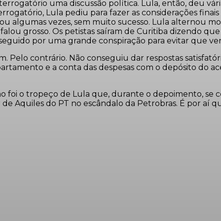
rrogatório uma discussão política. Lula, então, deu vári
terrogatório, Lula pediu para fazer as considerações fin
rtou algumas vezes, sem muito sucesso. Lula alternou 
 Ali, falou grosso. Os petistas saíram de Curitiba dizend
seguido por uma grande conspiração para evitar que venç
bem. Pelo contrário. Não conseguiu dar respostas satisf
partamento e a conta das despesas com o depósito do ac
 foi o tropeço de Lula que, durante o depoimento, se con
 de Aquiles do PT no escândalo da Petrobras. É por aí q