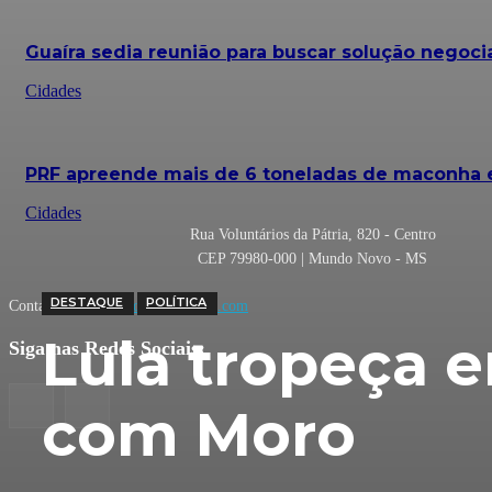
Guaíra sedia reunião para buscar solução negocia
Cidades
PRF apreende mais de 6 toneladas de maconha 
Cidades
Rua Voluntários da Pátria, 820 - Centro
CEP 79980-000 | Mundo Novo - MS
DESTAQUE
POLÍTICA
Contato:
tribunadopovo@hotmail.com
Lula tropeça 
Siga nas Redes Sociais:
com Moro