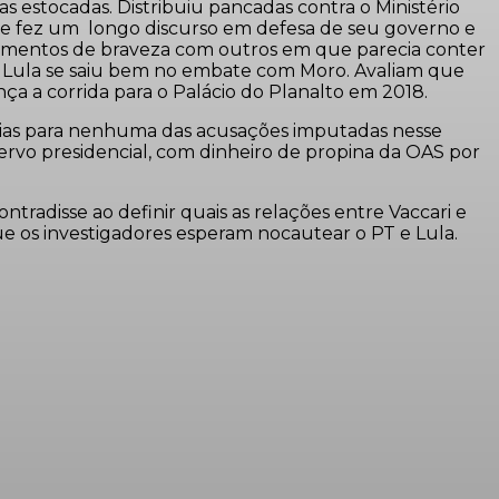
as estocadas. Distribuiu pancadas contra o Ministério
ais e fez um longo discurso em defesa de seu governo e
momentos de braveza com outros em que parecia conter
o que Lula se saiu bem no embate com Moro. Avaliam que
a a corrida para o Palácio do Planalto em 2018.
atórias para nenhuma das acusações imputadas nesse
ervo presidencial, com dinheiro de propina da OAS por
tradisse ao definir quais as relações entre Vaccari e
ue os investigadores esperam nocautear o PT e Lula.