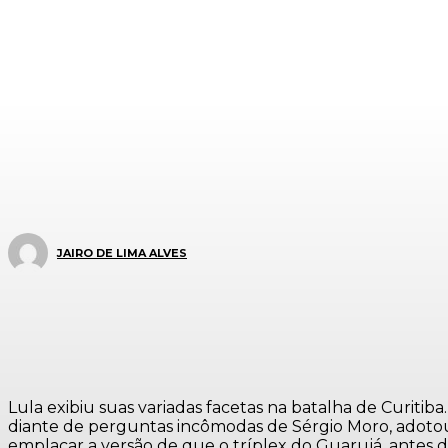
JAIRO DE LIMA ALVES
Lula exibiu suas variadas facetas na batalha de Curiti
diante de perguntas incômodas de Sérgio Moro, adotou 
emplacar a versão de que o tríplex do Guarujá, antes d