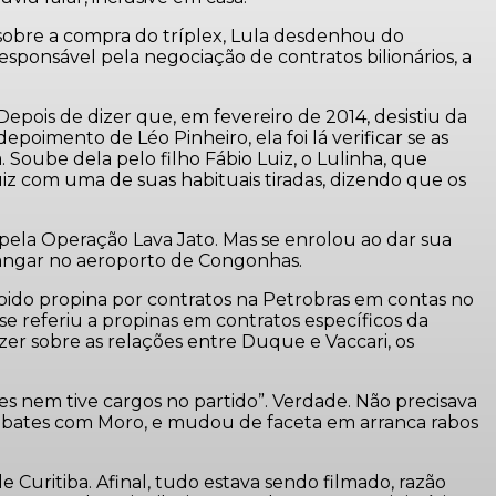
sobre a compra do tríplex, Lula desdenhou do
sponsável pela negociação de contratos bilionários, a
epois de dizer que, em fevereiro de 2014, desistiu da
imento de Léo Pinheiro, ela foi lá verificar se as
. Soube dela pelo filho Fábio Luiz, o Lulinha, que
z com uma de suas habituais tiradas, dizendo que os
pela Operação Lava Jato. Mas se enrolou ao dar sua
angar no aeroporto de Congonhas.
bido propina por contratos na Petrobras em contas no
 referiu a propinas em contratos específicos da
zer sobre as relações entre Duque e Vaccari, os
es nem tive cargos no partido”. Verdade. Não precisava
embates com Moro, e mudou de faceta em arranca rabos
 Curitiba. Afinal, tudo estava sendo filmado, razão