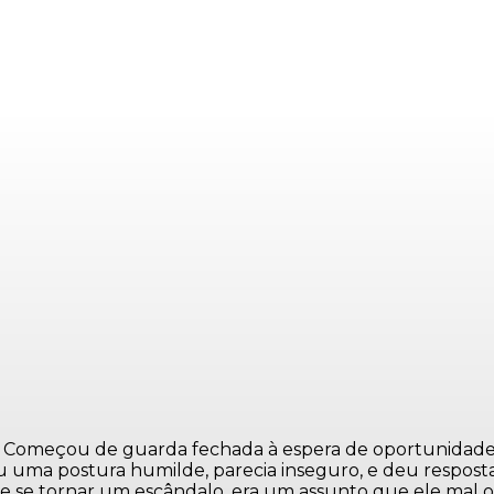
ba. Começou de guarda fechada à espera de oportunidades 
uma postura humilde, parecia inseguro, e deu respostas
e se tornar um escândalo, era um assunto que ele mal ouv