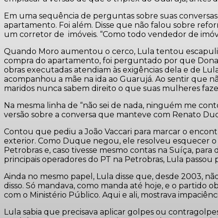
Em uma sequência de perguntas sobre suas conversas c
apartamento. Foi além. Disse que não falou sobre refo
um corretor de imóveis. “Como todo vendedor de imóve
Quando Moro aumentou o cerco, Lula tentou escapulir jo
compra do apartamento, foi perguntado por que Dona Mar
obras executadas atendiam às exigências dela e de Lula.
acompanhou a mãe na ida ao Guarujá. Ao sentir que nã
maridos nunca sabem direito o que suas mulheres fazem
Na mesma linha de “não sei de nada, ninguém me conto
versão sobre a conversa que manteve com Renato Duqu
Contou que pediu a João Vaccari para marcar o encont
exterior. Como Duque negou, ele resolveu esquecer o 
Petrobras e, caso tivesse mesmo contas na Suíça, para 
principais operadores do PT na Petrobras, Lula passou
Ainda no mesmo papel, Lula disse que, desde 2003, não 
disso. Só mandava, como manda até hoje, e o partido 
com o Ministério Público. Aqui e ali, mostrava impaciênc
Lula sabia que precisava aplicar golpes ou contragolpe