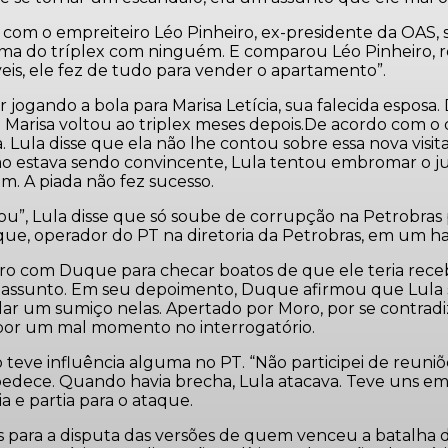
om o empreiteiro Léo Pinheiro, ex-presidente da OAS, 
rma do tríplex com ninguém. E comparou Léo Pinheiro, re
is, ele fez de tudo para vender o apartamento”.
gando a bola para Marisa Letícia, sua falecida esposa. D
isa voltou ao triplex meses depois.De acordo com o depo
 Lula disse que ela não lhe contou sobre essa nova visita
o estava sendo convincente, Lula tentou embromar o jui
. A piada não fez sucesso.
u”, Lula disse que só soube de corrupção na Petrobras 
e, operador do PT na diretoria da Petrobras, em um h
ro com Duque para checar boatos de que ele teria rece
assunto. Em seu depoimento, Duque afirmou que Lula se
dar um sumiço nelas. Apertado por Moro, por se contradi
 por um mal momento no interrogatório.
teve influência alguma no PT. “Não participei de reuniõ
obedece. Quando havia brecha, Lula atacava. Teve uns 
ia e partia para o ataque.
s para a disputa das versões de quem venceu a batalha de