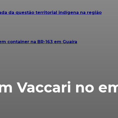
da da questão territorial indígena na região
em container na BR-163 em Guaíra
em Vaccari no e