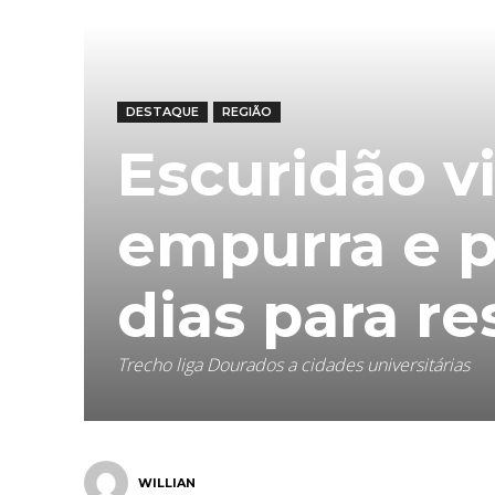
DESTAQUE
REGIÃO
Escuridão vi
empurra e p
dias para re
Trecho liga Dourados a cidades universitárias
WILLIAN