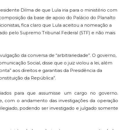
residente Dilma de que Lula iria para o ministério com
recomposição da base de apoio do Palácio do Planalto
ionistas, fica claro que Lula aceitou a nomeação a
tigado pelo Supremo Tribunal Federal (STF) e não mais
vulgação da conversa de “arbitrariedade”. O governo,
unicação Social, disse que o juiz violou a lei, além
nta” aos direitos e garantias da Presidência da
onstituição da República”.
liados para que assumisse um cargo no governo.
ue, com o andamento das investigações da operação
ivilegiado, podendo ser investigado e julgado somente