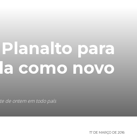
a Planalto para
ula como novo
ite de ontem em todo país
17 DE MARÇO DE 2016