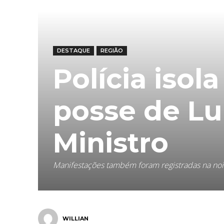
DESTAQUE
REGIÃO
Polícia isol
posse de L
Ministro
Manifestações também foram registradas na no
WILLIAN