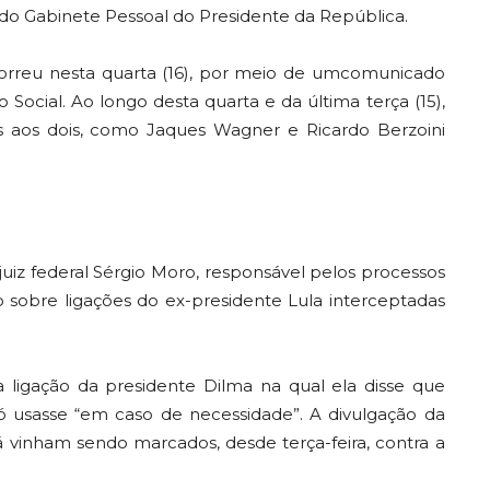
o do Gabinete Pessoal do Presidente da República.
ocorreu nesta quarta (16), por meio de umcomunicado
 Social. Ao longo desta quarta e da última terça (15),
s aos dois, como Jaques Wagner e Ricardo Berzoini
juiz federal Sérgio Moro, responsável pelos processos
ilo sobre ligações do ex-presidente Lula interceptadas
ligação da presidente Dilma na qual ela disse que
ó usasse “em caso de necessidade”. A divulgação da
já vinham sendo marcados, desde terça-feira, contra a