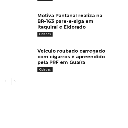
Motiva Pantanal realiza na
BR-163 pare-e-siga em
Itaquiraí e Eldorado
Cidades
Veículo roubado carregado
com cigarros é apreendido
pela PRF em Guaíra
Cidades