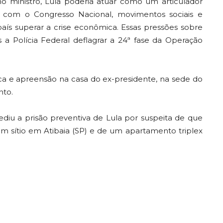
mo ministro, Lula poderia atuar como um articulador
ão com o Congresso Nacional, movimentos sociais e
país superar a crise econômica. Essas pressões sobre
s a Polícia Federal deflagrar a 24ª fase da Operação
a e apreensão na casa do ex-presidente, na sede do
nto.
ediu a prisão preventiva de Lula por suspeita de que
 um sítio em Atibaia (SP) e de um apartamento triplex